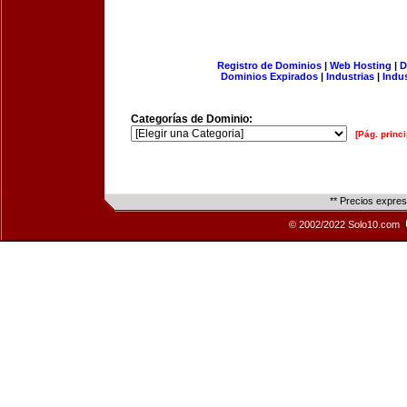
Registro de Dominios
|
Web Hosting
|
D
Dominios Expirados
|
Industrias
|
Indu
Categorías de Dominio:
[Pág. princi
** Precios expre
© 2002/2022 Solo10.com