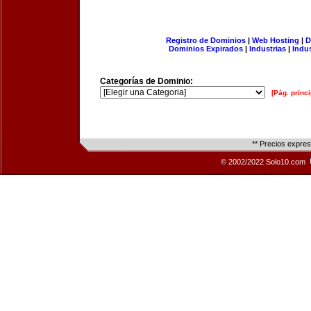
Registro de Dominios
|
Web Hosting
|
D
Dominios Expirados
|
Industrias
|
Indu
Categorías de Dominio:
[Pág. princi
** Precios expre
© 2002/2022 Solo10.com