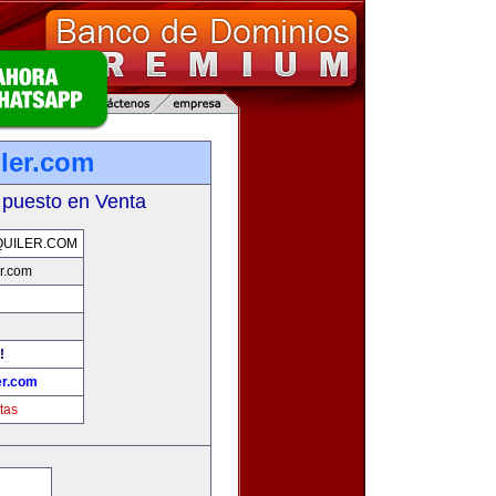
ler.com
 puesto en Venta
UILER.COM
r.com
!
er.com
tas