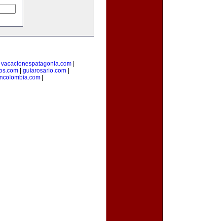
|
vacacionespatagonia.com
|
os.com
|
guiarosario.com
|
ncolombia.com
|