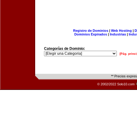
Registro de Dominios
|
Web Hosting
|
D
Dominios Expirados
|
Industrias
|
Indu
Categorías de Dominio:
[Pág. princi
** Precios expre
© 2002/2022 Solo10.com