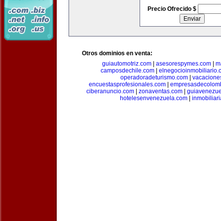
Precio Ofrecido $
Otros dominios en venta:
guiautomotriz.com
|
asesorespymes.com
|
m
camposdechile.com
|
elnegocioinmobiliario
operadoradeturismo.com
|
vacacione
encuestasprofesionales.com
|
empresasdecolom
ciberanuncio.com
|
zonaventas.com
|
guiavenezue
hotelesenvenezuela.com
|
inmobiliar