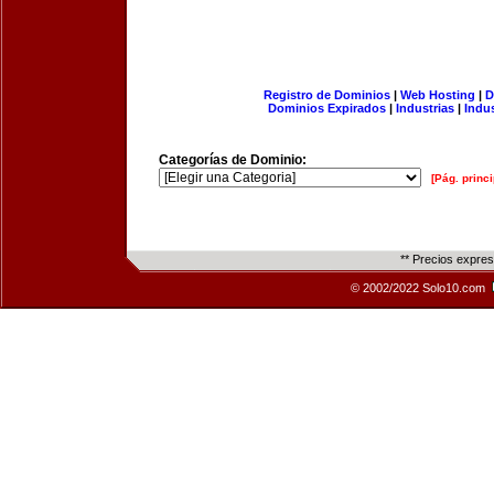
Registro de Dominios
|
Web Hosting
|
D
Dominios Expirados
|
Industrias
|
Indu
Categorías de Dominio:
[Pág. princi
** Precios expre
© 2002/2022 Solo10.com