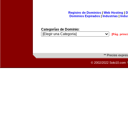
Registro de Dominios
|
Web Hosting
|
D
Dominios Expirados
|
Industrias
|
Indu
Categorías de Dominio:
[Pág. princi
** Precios expre
© 2002/2022 Solo10.com