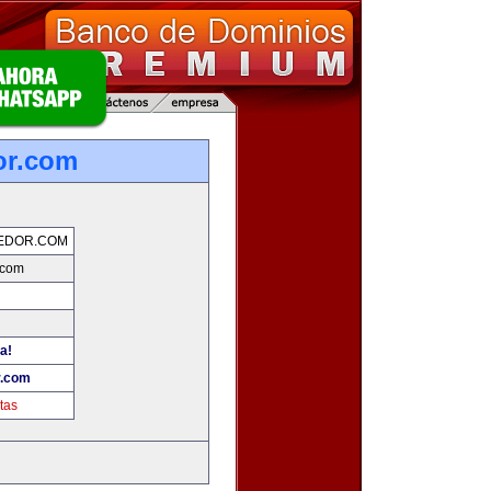
or.com
EDOR.COM
.com
a!
r.com
tas