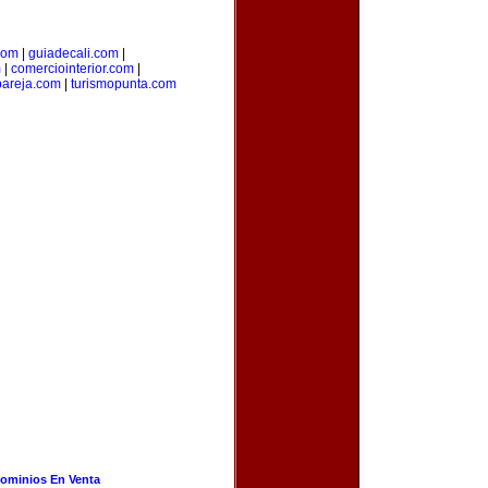
com
|
guiadecali.com
|
m
|
comerciointerior.com
|
pareja.com
|
turismopunta.com
ominios En Venta