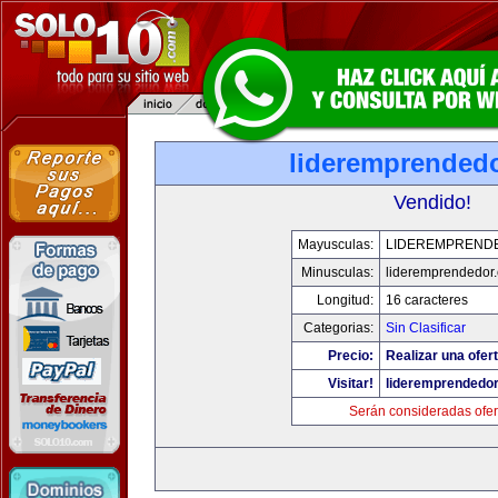
lideremprended
Vendido!
Mayusculas:
LIDEREMPREND
Minusculas:
lideremprendedor
Longitud:
16 caracteres
Categorias:
Sin Clasificar
Precio:
Realizar una ofert
Visitar!
lideremprendedo
Serán consideradas ofer