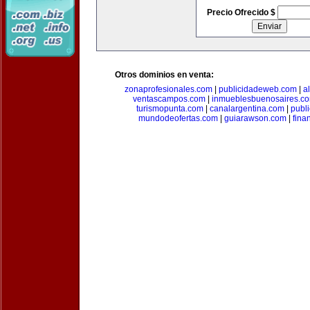
Precio Ofrecido $
Otros dominios en venta:
zonaprofesionales.com
|
publicidadeweb.com
|
a
ventascampos.com
|
inmueblesbuenosaires.c
turismopunta.com
|
canalargentina.com
|
publ
mundodeofertas.com
|
guiarawson.com
|
fina