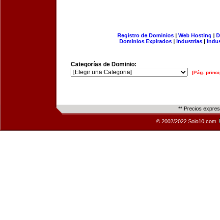
Registro de Dominios
|
Web Hosting
|
D
Dominios Expirados
|
Industrias
|
Indu
Categorías de Dominio:
[Pág. princi
** Precios expre
© 2002/2022 Solo10.com