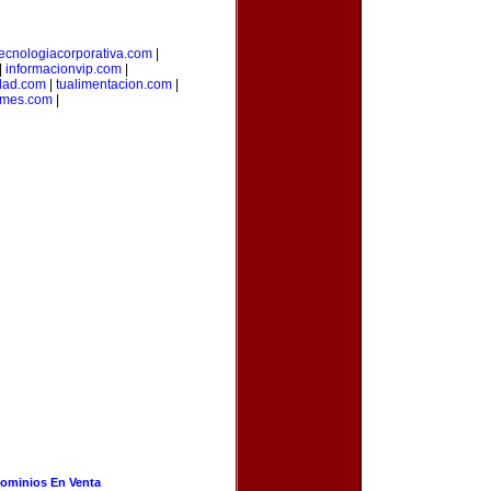
tecnologiacorporativa.com
|
|
informacionvip.com
|
dad.com
|
tualimentacion.com
|
ymes.com
|
ominios En Venta