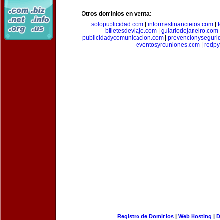
Otros dominios en venta:
solopublicidad.com
|
informesfinancieros.com
|
billetesdeviaje.com
|
guiariodejaneiro.com
publicidadycomunicacion.com
|
prevencionyseguri
eventosyreuniones.com
|
redp
Registro de Dominios
|
Web Hosting
|
D