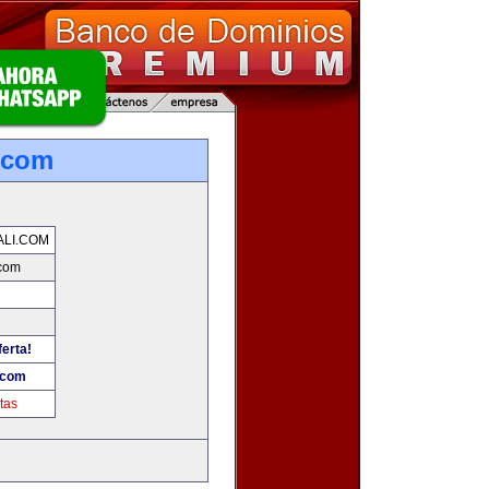
.com
LI.COM
.com
ferta!
.com
tas