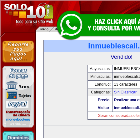
inmueblescali
Vendido!
Mayusculas:
INMUEBLESCA
Minusculas:
inmueblescali
Longitud:
13 caracteres
Categorias:
Sin Clasificar
Precio:
Realizar una o
Visitar!
inmueblescali
Serán consideradas ofer