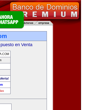
com
 puesto en Venta
A.COM
om
oferta!
om
tas