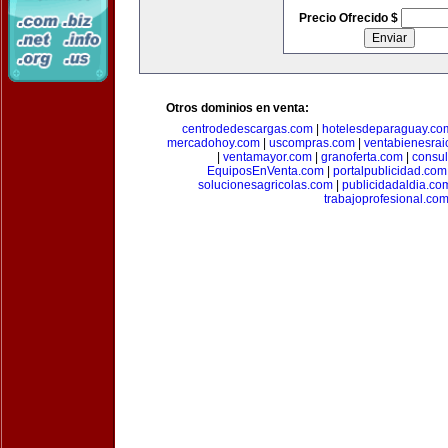
Precio Ofrecido $
Otros dominios en venta:
centrodedescargas.com
|
hotelesdeparaguay.co
mercadohoy.com
|
uscompras.com
|
ventabienesrai
|
ventamayor.com
|
granoferta.com
|
consul
EquiposEnVenta.com
|
portalpublicidad.com
solucionesagricolas.com
|
publicidadaldia.co
trabajoprofesional.co