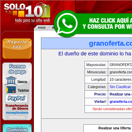
granoferta.
El dueño de este dominio lo ha
Mayusculas:
GRANOFERT
Minusculas:
granoferta.c
Longitud:
10 caracteres
Categorias:
Sin Clasificar
Precio:
Realizar una 
Visitar!
granoferta.c
Serán consideradas ofer
Realizar una Oferta