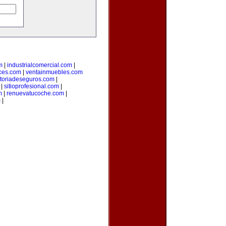
m
|
industrialcomercial.com
|
ces.com
|
ventainmuebles.com
toriadeseguros.com
|
|
sitioprofesional.com
|
m
|
renuevatucoche.com
|
m
|