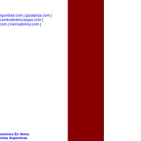
seguridad.com
|
guiatarija.com
|
centrodedescargas.com
|
.com
|
mercadohoy.com
|
ominios En Venta
strias Argentinas