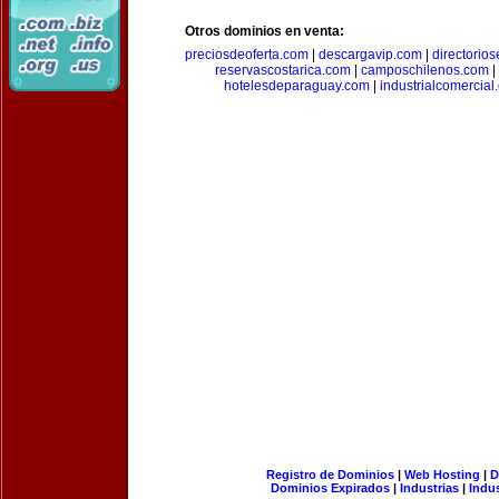
Otros dominios en venta:
preciosdeoferta.com
|
descargavip.com
|
directorio
reservascostarica.com
|
camposchilenos.com
|
hotelesdeparaguay.com
|
industrialcomercial
Registro de Dominios
|
Web Hosting
|
D
Dominios Expirados
|
Industrias
|
Indu