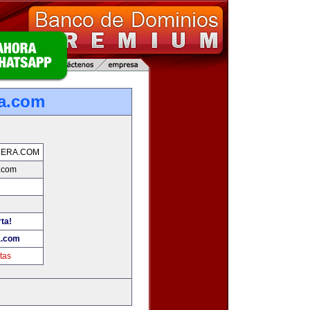
a.com
DERA.COM
.com
ta!
a.com
tas