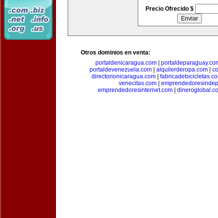
Precio Ofrecido $
Otros dominios en venta:
portaldenicaragua.com
|
portaldeparaguay.co
portaldevenezuela.com
|
alquilerderopa.com
|
co
directorionicaragua.com
|
fabricadebicicletas.c
venecitas.com
|
emprendedoresindep
emprendedoresinternet.com
|
dineroglobal.c