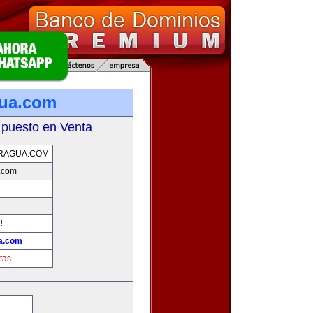
gua.com
 puesto en Venta
RAGUA.COM
a.com
!
ua.com
tas