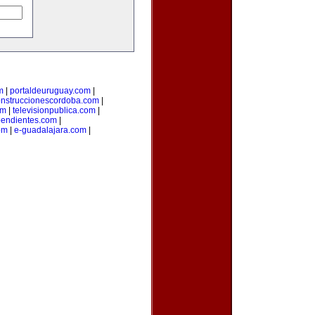
m
|
portaldeuruguay.com
|
nstruccionescordoba.com
|
om
|
televisionpublica.com
|
endientes.com
|
om
|
e-guadalajara.com
|