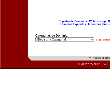
Registro de Dominios
|
Web Hosting
|
D
Dominios Expirados
|
Industrias
|
Indu
Categorías de Dominio:
[Pág. princi
** Precios expre
© 2002/2022 Solo10.com