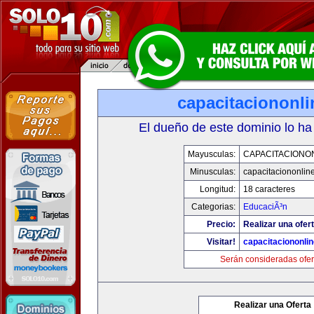
capacitaciononl
El dueño de este dominio lo ha
Mayusculas:
CAPACITACIONO
Minusculas:
capacitaciononlin
Longitud:
18 caracteres
Categorias:
EducaciÃ³n
Precio:
Realizar una ofert
Visitar!
capacitaciononli
Serán consideradas ofer
Realizar una Oferta