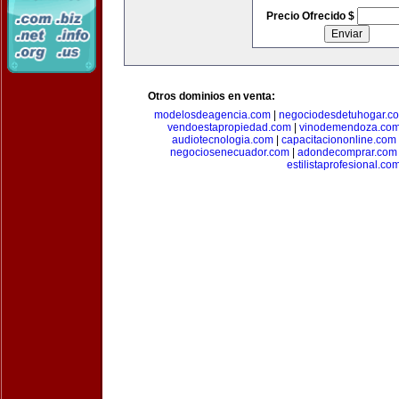
Precio Ofrecido $
Otros dominios en venta:
modelosdeagencia.com
|
negociodesdetuhogar.c
vendoestapropiedad.com
|
vinodemendoza.co
audiotecnologia.com
|
capacitaciononline.com
negociosenecuador.com
|
adondecomprar.com
estilistaprofesional.co