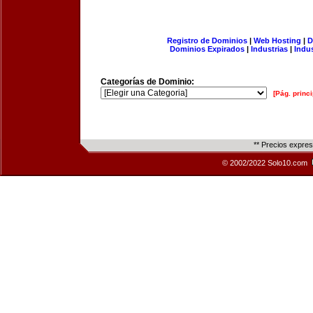
Registro de Dominios
|
Web Hosting
|
D
Dominios Expirados
|
Industrias
|
Indu
Categorías de Dominio:
[Pág. princi
** Precios expre
© 2002/2022 Solo10.com