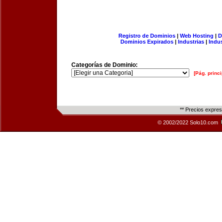
Registro de Dominios
|
Web Hosting
|
D
Dominios Expirados
|
Industrias
|
Indu
Categorías de Dominio:
[Pág. princi
** Precios expre
© 2002/2022 Solo10.com