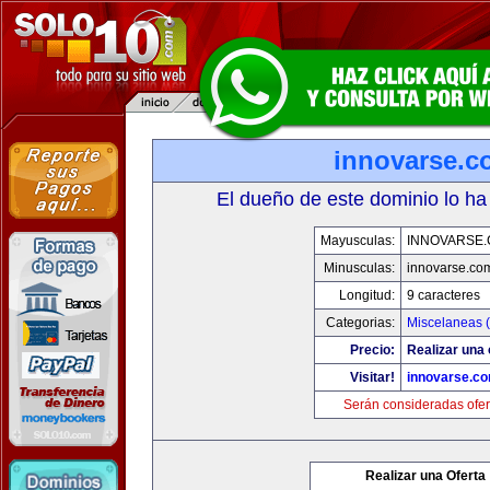
innovarse.c
El dueño de este dominio lo ha
Mayusculas:
INNOVARSE
Minusculas:
innovarse.co
Longitud:
9 caracteres
Categorias:
Miscelaneas (
Precio:
Realizar una 
Visitar!
innovarse.c
Serán consideradas ofer
Realizar una Oferta