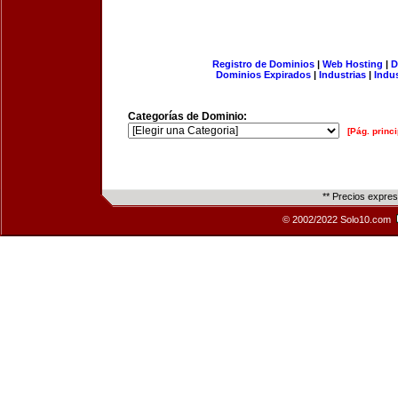
Registro de Dominios
|
Web Hosting
|
D
Dominios Expirados
|
Industrias
|
Indu
Categorías de Dominio:
[Pág. princi
** Precios expre
© 2002/2022 Solo10.com