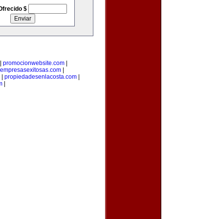
Ofrecido $
|
promocionwebsite.com
|
empresasexitosas.com
|
|
propiedadesenlacosta.com
|
m
|