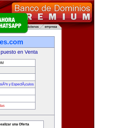
tes.com
 puesto en Venta
OM
isiÃ³n y EspectÃ¡culos
tas
ealizar una Oferta