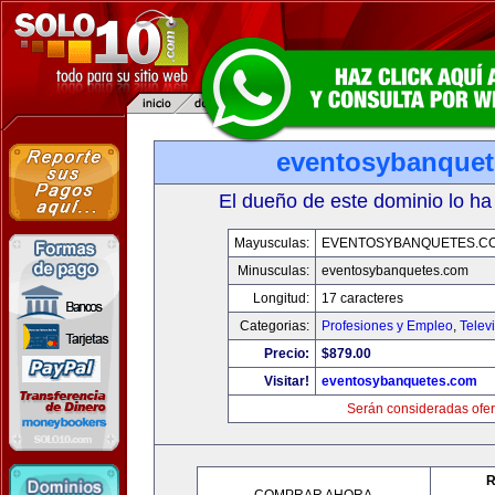
eventosybanque
El dueño de este dominio lo ha
Mayusculas:
EVENTOSYBANQUETES.C
Minusculas:
eventosybanquetes.com
Longitud:
17 caracteres
Categorias:
Profesiones y Empleo
,
Telev
Precio:
$879.00
Visitar!
eventosybanquetes.com
Serán consideradas ofer
R